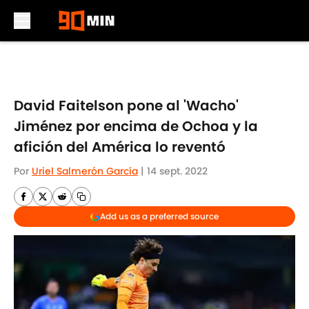
Skip to main content
David Faitelson pone al 'Wacho'
Jiménez por encima de Ochoa y la
afición del América lo reventó
Por
Uriel Salmerón García
|
14 sept. 2022
Add us as a preferred source