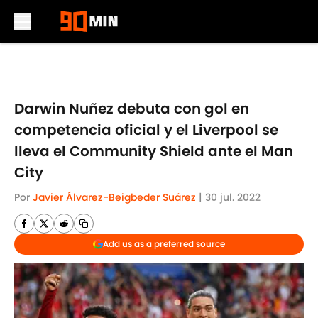
Skip to main content
Darwin Nuñez debuta con gol en
competencia oficial y el Liverpool se
lleva el Community Shield ante el Man
City
Por
Javier Álvarez-Beigbeder Suárez
|
30 jul. 2022
Add us as a preferred source