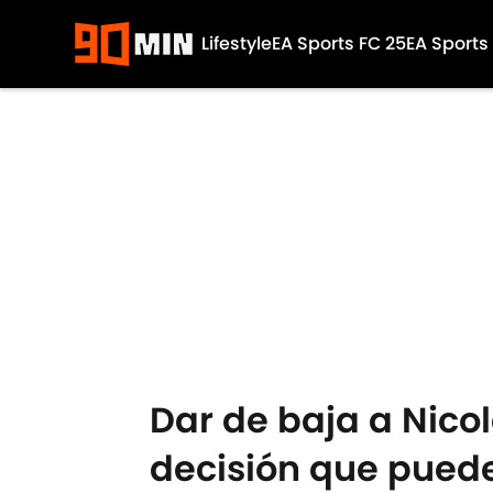
Lifestyle
EA Sports FC 25
EA Sports
Skip to main content
Dar de baja a Nicol
decisión que pued