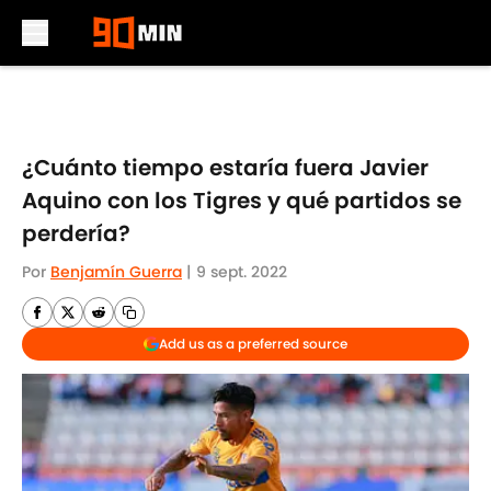
Skip to main content
¿Cuánto tiempo estaría fuera Javier
Aquino con los Tigres y qué partidos se
perdería?
Por
Benjamín Guerra
|
9 sept. 2022
Add us as a preferred source