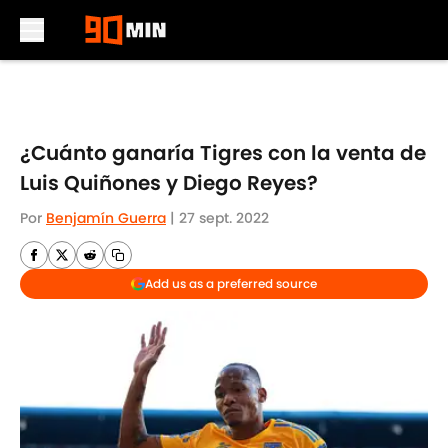
Skip to main content
¿Cuánto ganaría Tigres con la venta de
Luis Quiñones y Diego Reyes?
Por
Benjamín Guerra
|
27 sept. 2022
Add us as a preferred source