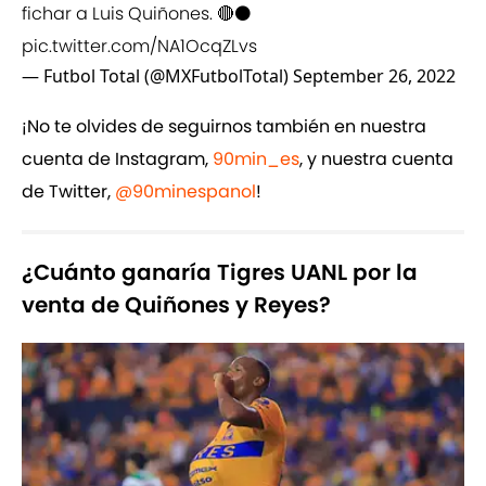
fichar a Luis Quiñones. 🔴⚫️
pic.twitter.com/NA1OcqZLvs
— Futbol Total (@MXFutbolTotal)
September 26, 2022
¡No te olvides de seguirnos también en nuestra
cuenta de Instagram,
90min_es
, y nuestra cuenta
de Twitter,
@90minespanol
!
¿Cuánto ganaría Tigres UANL por la
venta de Quiñones y Reyes?