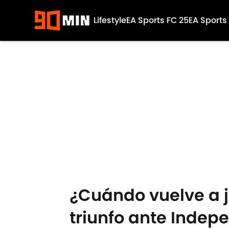
Lifestyle
EA Sports FC 25
EA Sports
Skip to main content
¿Cuándo vuelve a ju
triunfo ante Indepe