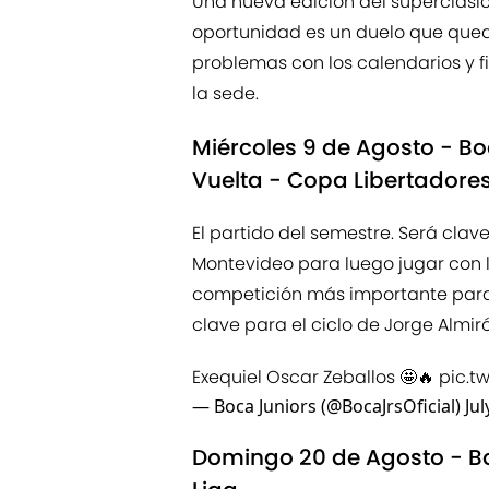
Una nueva edición del superclásico
oportunidad es un duelo que qued
problemas con los calendarios y fi
la sede.
Miércoles 9 de Agosto - Bo
Vuelta - Copa Libertadore
El partido del semestre. Será cla
Montevideo para luego jugar con l
competición más importante para e
clave para el ciclo de Jorge Almi
Exequiel Oscar Zeballos 🤩🔥
pic.t
— Boca Juniors (@BocaJrsOficial)
Jul
Domingo 20 de Agosto - Bo