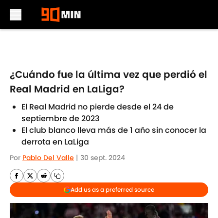
Skip to main content
¿Cuándo fue la última vez que perdió el
Real Madrid en LaLiga?
El Real Madrid no pierde desde el 24 de
septiembre de 2023
El club blanco lleva más de 1 año sin conocer la
derrota en LaLiga
Por
Pablo Del Valle
|
30 sept. 2024
Add us as a preferred source