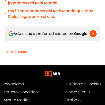
•
jugadores del Real Madrid?
Los 10 entrenadores del Real Madrid que más
•
títulos lograron en el club
Add us as a preferred source on
Google
Home
/
LaLiga
Privacidad
Política de Cookies
Terms & Conditions
Sobre 90min
Minute Media
Trabajo