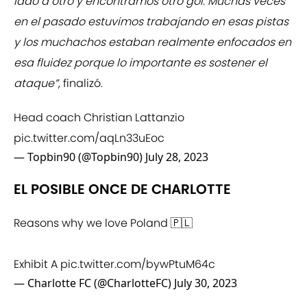
lado a otro y encontramos otro gol. Muchas veces
en el pasado estuvimos trabajando en esas pistas
y los muchachos estaban realmente enfocados en
esa fluidez porque lo importante es sostener el
ataque”
, finalizó.
Head coach Christian Lattanzio
pic.twitter.com/aqLn33uEoc
— Topbin90 (@Topbin90)
July 28, 2023
EL POSIBLE ONCE DE CHARLOTTE
Reasons why we love Poland 🇵🇱
Exhibit A
pic.twitter.com/bywPtuM64c
— Charlotte FC (@CharlotteFC)
July 30, 2023