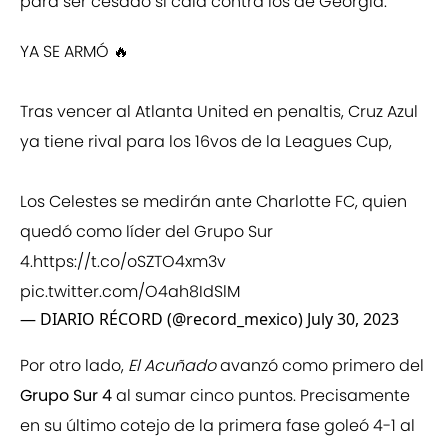
para ser cesado si caía contra los de Georgia.
YA SE ARMÓ 🔥
Tras vencer al Atlanta United en penaltis, Cruz Azul
ya tiene rival para los 16vos de la Leagues Cup,
Los Celestes se medirán ante Charlotte FC, quien
quedó como líder del Grupo Sur
4.
https://t.co/oSZTO4xm3v
pic.twitter.com/O4ah8IdSlM
— DIARIO RÉCORD (@record_mexico)
July 30, 2023
Por otro lado,
El Acuñado
avanzó como primero del
Grupo Sur 4
al sumar cinco puntos. Precisamente
en su último cotejo de la primera fase goleó 4-1 al