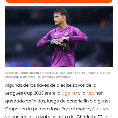
Sebastián Jurado apunta para ser titular con Cruz Azul ante Charlotte FC en los
dieciseisavos de final. | Hector Vivas/GettyImages
Algunas de las llaves de dieciseisavos de la
Leagues Cup 2023
entre la
Liga MX
y la
MLS
han
quedado definidas, luego de ponerle fin a algunos
Grupos en la primera fase. Por tal motivo,
Cruz Azul
ya conoce a su rival y se trata del
Charlotte FC
, al