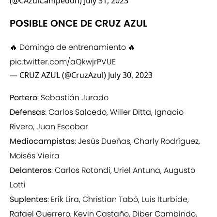
(@CAzulCampeoon)
July 31, 2023
POSIBLE ONCE DE CRUZ AZUL
🔥 Domingo de entrenamiento 🔥
pic.twitter.com/aQkwjrPVUE
— CRUZ AZUL (@CruzAzul)
July 30, 2023
Portero
: Sebastián Jurado
Defensas
: Carlos Salcedo, Willer Ditta, Ignacio
Rivero, Juan Escobar
Mediocampistas
: Jesús Dueñas, Charly Rodríguez,
Moisés Vieira
Delanteros
: Carlos Rotondi, Uriel Antuna, Augusto
Lotti
Suplentes
: Erik Lira, Christian Tabó, Luis Iturbide,
Rafael Guerrero, Kevin Castaño, Diber Cambindo,