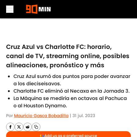
Skip to main content
Cruz Azul vs Charlotte FC: horario,
canal de TV, streaming online, posibles
alineaciones, pronóstico y más
Cruz Azul sumó dos puntos para poder avanzar
a los dieciseisavos.
Charlotte FC eliminó al Necaxa en la Jornada 3.
La Máquina se mediría en octavos al Pachuca
o al Houston Dynamo.
Por
Mauricio Gasca Bobadilla
|
31 jul. 2023
Add us as a preferred source