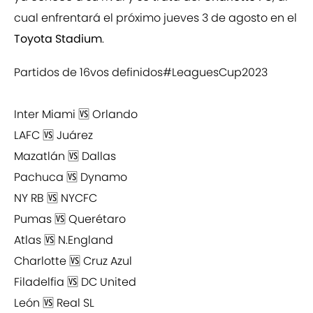
cual enfrentará el próximo jueves 3 de agosto en el
Toyota Stadium
.
Partidos de 16vos definidos
#LeaguesCup2023
Inter Miami 🆚 Orlando
LAFC 🆚 Juárez
Mazatlán 🆚 Dallas
Pachuca 🆚 Dynamo
NY RB 🆚 NYCFC
Pumas 🆚 Querétaro
Atlas 🆚 N.England
Charlotte 🆚 Cruz Azul
Filadelfia 🆚 DC United
León 🆚 Real SL