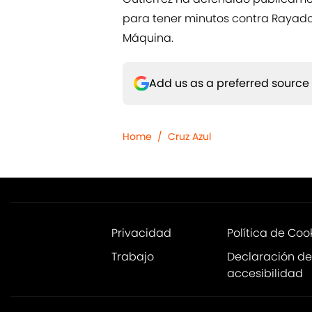
para tener minutos contra Rayados
Máquina.
Add us as a preferred source
Home
/
Cruz Azul
Privacidad
Política de Coo
Trabajo
Declaración de
accesibilidad