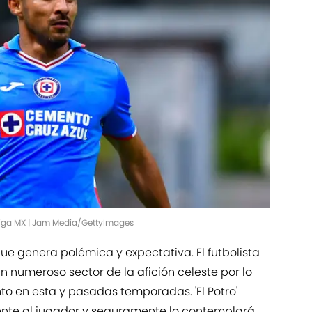
 Liga MX | Jam Media/GettyImages
ue genera polémica y expectativa. El futbolista
n numeroso sector de la afición celeste por lo
o en esta y pasadas temporadas. 'El Potro'
ente al jugador y seguramente lo contemplará