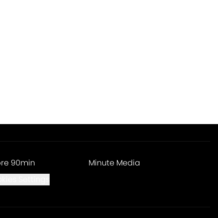
re 90min
Minute Media
kies Settings