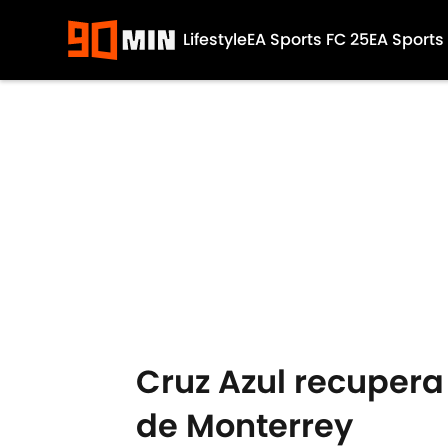
Lifestyle
EA Sports FC 25
EA Sports
Skip to main content
Cruz Azul recupera
de Monterrey