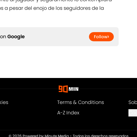
 a pesar del enojo de los seguidores de la
 on
Google
Follow
kies
Terms & Conditions
Sob
A-Z Index
Coo
© 2026
Powered by Minute Media
-
Todos los derechos reservados