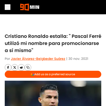
Skip to main content
Cristiano Ronaldo estalla: " Pascal Ferré
utilizó mi nombre para promocionarse
a sí mismo"
Por
Javier Álvarez-Beigbeder Suárez
|
30 nov. 2021
Add us as a preferred source