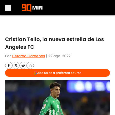
Skip to main content
Cristian Tello, la nueva estrella de Los
Angeles FC
Por
Gerardo Cardenas
|
22 ago. 2022
Add us as a preferred source