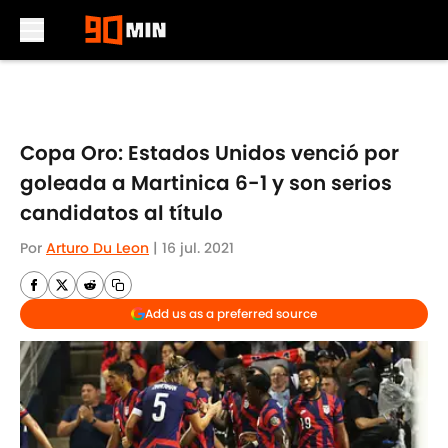
Skip to main content
Copa Oro: Estados Unidos venció por
goleada a Martinica 6-1 y son serios
candidatos al título
Por
Arturo Du Leon
|
16 jul. 2021
Add us as a preferred source