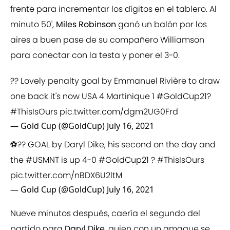
frente para incrementar los dígitos en el tablero. Al
minuto 50',
Miles Robinson
ganó un balón por los
aires a buen pase de su compañero Williamson
para conectar con la testa y poner el 3-0.
?? Lovely penalty goal by Emmanuel Rivière to draw
one back it's now USA 4 Martinique 1
#GoldCup21
?
#ThisIsOurs
pic.twitter.com/dgm2UG0Frd
— Gold Cup (@GoldCup)
July 16, 2021
⚽?? GOAL by Daryl Dike, his second on the day and
the
#USMNT
is up 4-0
#GoldCup21
?
#ThisIsOurs
pic.twitter.com/nBDX6U2ltM
— Gold Cup (@GoldCup)
July 16, 2021
Nueve minutos después, caería el segundo del
partido para
Daryl Dike
, quien con un amague se