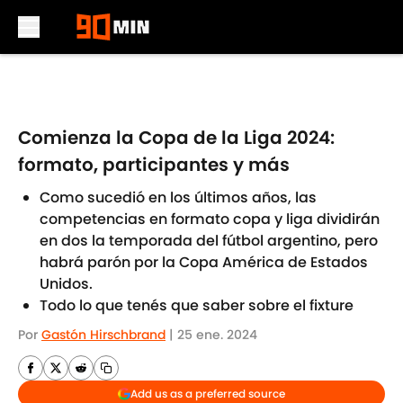
Skip to main content
Comienza la Copa de la Liga 2024:
formato, participantes y más
Como sucedió en los últimos años, las
competencias en formato copa y liga dividirán
en dos la temporada del fútbol argentino, pero
habrá parón por la Copa América de Estados
Unidos.
Todo lo que tenés que saber sobre el fixture
Por
Gastón Hirschbrand
|
25 ene. 2024
Add us as a preferred source