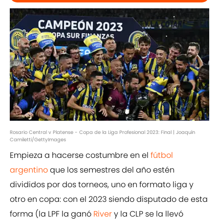
Rosario Central v Platense - Copa de la Liga Profesional 2023: Final | Joaquín
Camiletti/GettyImages
Empieza a hacerse costumbre en el
fútbol
argentino
que los semestres del año estén
divididos por dos torneos, uno en formato liga y
otro en copa: con el 2023 siendo disputado de esta
forma (la LPF la ganó
River
y la CLP se la llevó