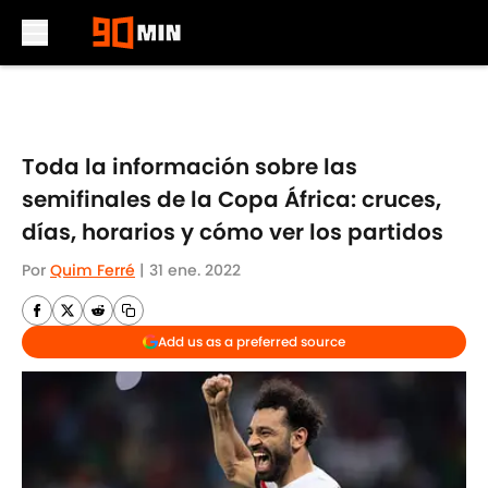
Skip to main content
Toda la información sobre las
semifinales de la Copa África: cruces,
días, horarios y cómo ver los partidos
Por
Quim Ferré
|
31 ene. 2022
Add us as a preferred source