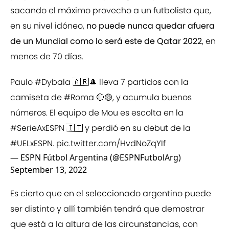
sacando el máximo provecho a un futbolista que,
en su nivel idóneo,
no puede nunca quedar afuera
de un Mundial como lo será este de Qatar 2022
, en
menos de 70 días.
Paulo
#Dybala
🇦🇷🎩 lleva 7 partidos con la
camiseta de
#Roma
🔴🟡, y acumula buenos
números. El equipo de Mou es escolta en la
#SerieAxESPN
🇮🇹 y perdió en su debut de la
#UELxESPN
.
pic.twitter.com/HvdNoZqYIf
— ESPN Fútbol Argentina (@ESPNFutbolArg)
September 13, 2022
Es cierto que en el seleccionado argentino puede
ser distinto y allí también tendrá que demostrar
que está a la altura de las circunstancias, con