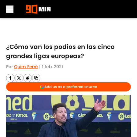
Skip to main content
¿Cómo van los podios en las cinco
grandes ligas europeas?
Por
Quim Ferré
|
1 feb. 2021
Add us as a preferred source