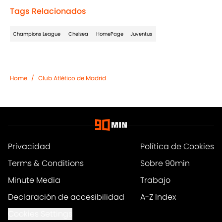
Tags Relacionados
Champions League
Chelsea
HomePage
Juventus
Home
/
Club Atlético de Madrid
Privacidad
Política de Cookies
Terms & Conditions
Sobre 90min
Minute Media
Trabajo
Declaración de accesibilidad
A-Z Index
Cookies Settings