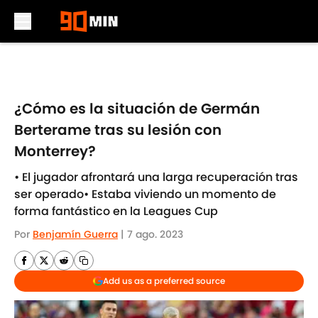
Skip to main content
¿Cómo es la situación de Germán
Berterame tras su lesión con
Monterrey?
• El jugador afrontará una larga recuperación tras
ser operado• Estaba viviendo un momento de
forma fantástico en la Leagues Cup
Por
Benjamín Guerra
|
7 ago. 2023
Add us as a preferred source