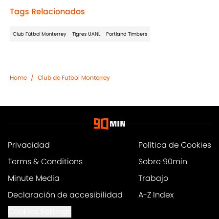
Tags Relacionados
Club Fútbol Monterrey
Tigres UANL
Portland Timbers
Home
/
Club de Futbol Monterrey
Privacidad
Política de Cookies
Terms & Conditions
Sobre 90min
Minute Media
Trabajo
Declaración de accesibilidad
A-Z Index
Cookies Settings