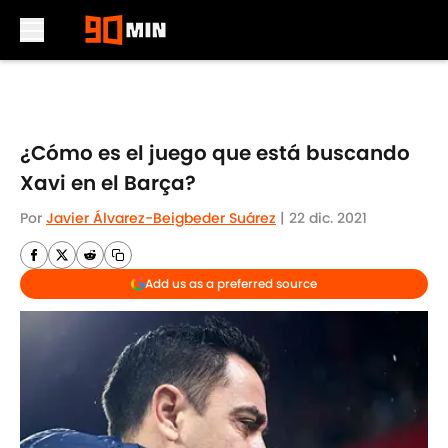
Skip to main content
¿Cómo es el juego que está buscando
Xavi en el Barça?
Por
Javier Álvarez-Beigbeder Suárez
|
22 dic. 2021
Add us as a preferred source