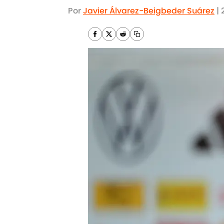
Por
Javier Álvarez-Beigbeder Suárez
|