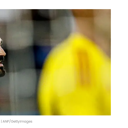
" | ANP/GettyImages