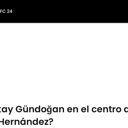
 FC 24
kay Gündoğan en el centro 
 Hernández?