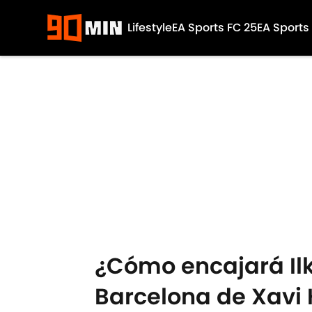
Lifestyle
EA Sports FC 25
EA Sports
Skip to main content
¿Cómo encajará Il
Barcelona de Xavi