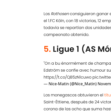
Los
Rothosen
consiguieron ganar 
el 1.FC Köln, con 18 victorias, 12 
todavía se repartían dos unidades 
campeonato obtenido.
5.
Ligue 1 (AS M
"On a bu énormément de champagn
Edström se confie avec humour sur
https://t.co/QB5zN1cuwo
pic.twitt
— Nice-Matin (@Nice_Matin)
Novemb
Los monegascos obtuvieron el
tít
Saint-Éttiene, después de 24 victor
corona de las ocho que suma hast