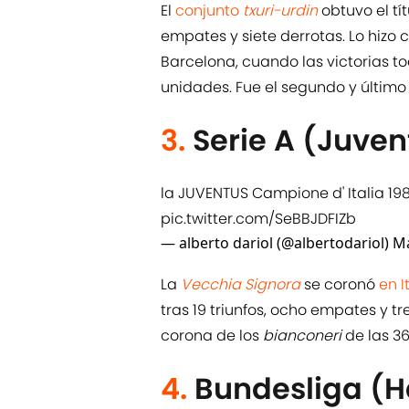
El
conjunto
txuri-urdin
obtuvo el tít
empates y siete derrotas. Lo hizo
Barcelona, cuando las victorias
unidades. Fue el segundo y últim
3.
Serie A (Juven
la JUVENTUS Campione d' Italia 1981 
pic.twitter.com/SeBBJDFIZb
— alberto dariol (@albertodariol)
Ma
La
Vecchia Signora
se coronó
en I
tras 19 triunfos, ocho empates y t
corona de los
bianconeri
de las 3
4.
Bundesliga (