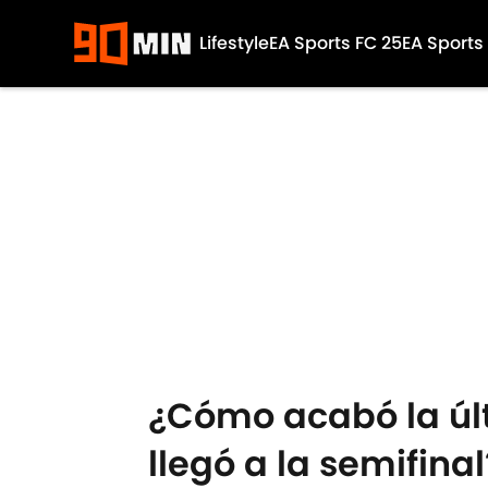
Lifestyle
EA Sports FC 25
EA Sports
Skip to main content
¿Cómo acabó la últ
llegó a la semifinal