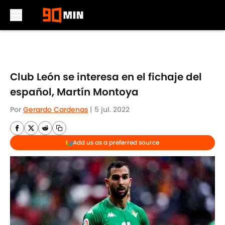
Skip to main content
Club León se interesa en el fichaje del
español, Martín Montoya
Por
Gerardo Cardenas
|
5 jul. 2022
Add us as a preferred source