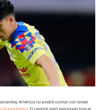
ecientes, América no podrá contar con Israel
e Guadalajara
. El central salió lesionado tras el