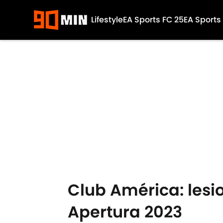
Lifestyle
EA Sports FC 25
EA Sports
Skip to main content
Club América: lesi
Apertura 2023