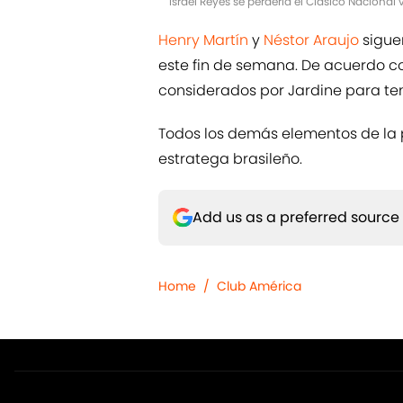
Israel Reyes se perdería el Clásico Naciona
Henry Martín
y
Néstor Araujo
sigue
este fin de semana. De acuerdo c
considerados por Jardine para te
Todos los demás elementos de la p
estratega brasileño.
Add us as a preferred source
Home
/
Club América