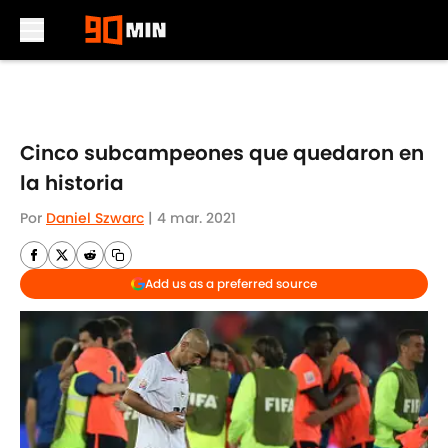
Skip to main content
Cinco subcampeones que quedaron en
la historia
Por
Daniel Szwarc
|
4 mar. 2021
Add us as a preferred source