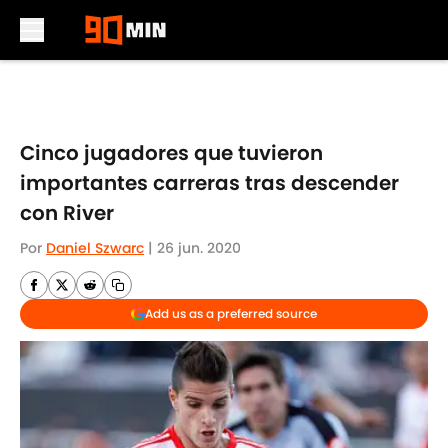
Skip to main content
Cinco jugadores que tuvieron
importantes carreras tras descender
con River
Por
Daniel Szwarc
|
26 jun. 2020
Add us as a preferred source