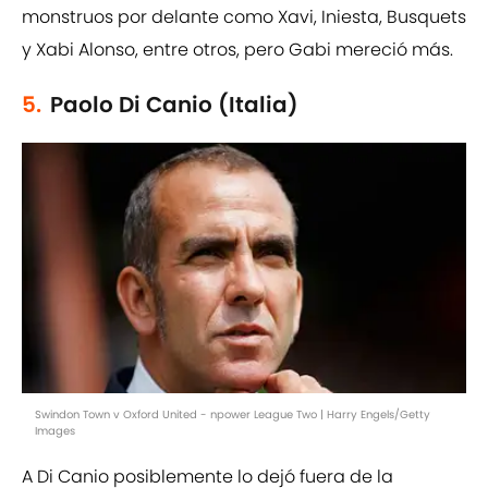
monstruos por delante como Xavi, Iniesta, Busquets
y Xabi Alonso, entre otros, pero Gabi mereció más.
5.
Paolo Di Canio (Italia)
Swindon Town v Oxford United - npower League Two | Harry Engels/Getty
Images
A Di Canio posiblemente lo dejó fuera de la