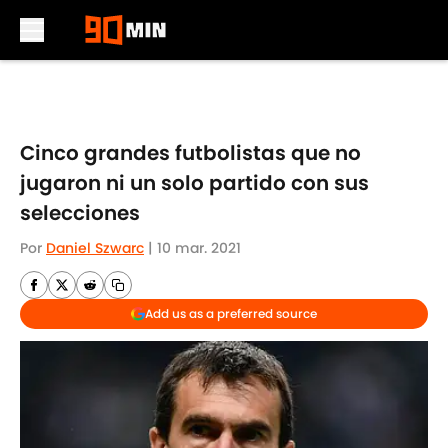
Skip to main content
Cinco grandes futbolistas que no
jugaron ni un solo partido con sus
selecciones
Por
Daniel Szwarc
|
10 mar. 2021
Add us as a preferred source