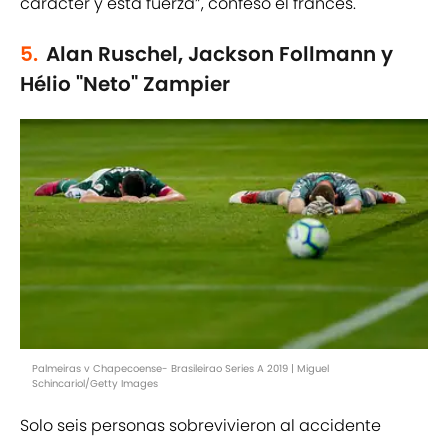
carácter y esta fuerza”, confesó el francés.
5.
Alan Ruschel, Jackson Follmann y
Hélio "Neto" Zampier
Palmeiras v Chapecoense- Brasileirao Series A 2019 | Miguel
Schincariol/Getty Images
Solo seis personas sobrevivieron al accidente