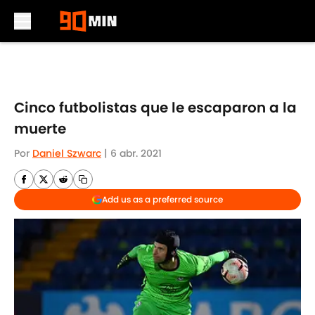
Skip to main content
Cinco futbolistas que le escaparon a la
muerte
Por
Daniel Szwarc
|
6 abr. 2021
Add us as a preferred source