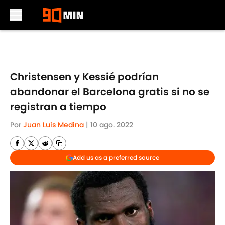
Skip to main content
Christensen y Kessié podrían
abandonar el Barcelona gratis si no se
registran a tiempo
Por
Juan Luis Medina
|
10 ago. 2022
Add us as a preferred source