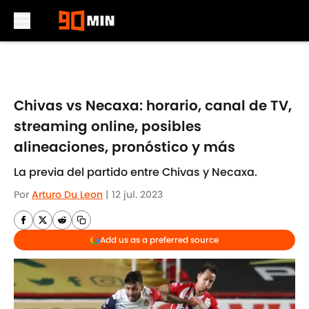
Skip to main content
Chivas vs Necaxa: horario, canal de TV,
streaming online, posibles
alineaciones, pronóstico y más
La previa del partido entre Chivas y Necaxa.
Por
Arturo Du Leon
|
12 jul. 2023
Add us as a preferred source