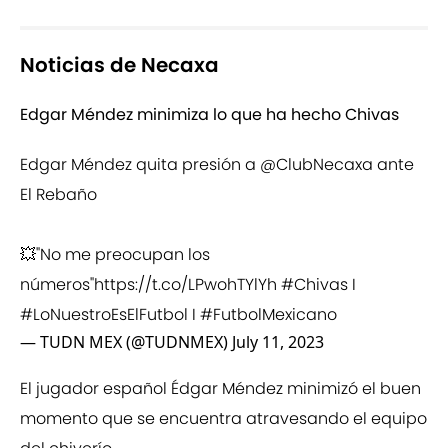
Noticias de Necaxa
Edgar Méndez minimiza lo que ha hecho Chivas
Edgar Méndez quita presión a
@ClubNecaxa
ante
El Rebaño
💥"No me preocupan los
números"
https://t.co/LPwohTYlYh
#Chivas
I
#LoNuestroEsElFutbol
I
#FutbolMexicano
— TUDN MEX (@TUDNMEX)
July 11, 2023
El jugador español Édgar Méndez minimizó el buen
momento que se encuentra atravesando el equipo