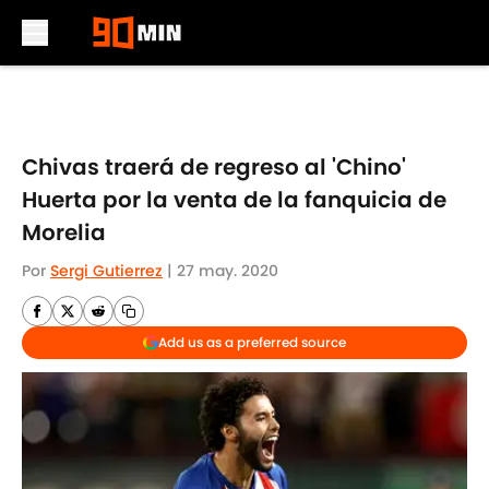
Skip to main content
Chivas traerá de regreso al 'Chino'
Huerta por la venta de la fanquicia de
Morelia
Por
Sergi Gutierrez
|
27 may. 2020
Add us as a preferred source