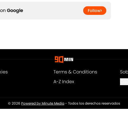
 on
Google
Follow
kies
Terms & Conditions
Sob
A-Z Index
Coo
© 2026
Powered by Minute Media
-
Todos los derechos reservados