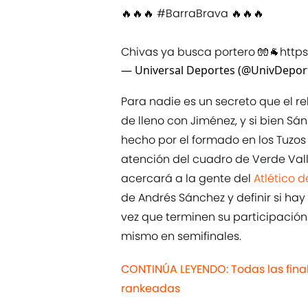
🔥🔥🔥
#BarraBrava
🔥🔥🔥
Chivas ya busca portero 🧤🐐
http
— Universal Deportes (@UnivDepor
Para nadie es un secreto que el r
de lleno con Jiménez, y si bien Sá
hecho por el formado en los Tuzo
atención del cuadro de Verde Valle
acercará a la gente del
Atlético d
de Andrés Sánchez y definir si ha
vez que terminen su participació
mismo en semifinales.
CONTINÚA LEYENDO: Todas las final
rankeadas