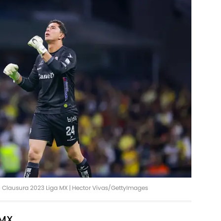
eo Clausura 2023 Liga MX | Hector Vivas/GettyImages
 MX