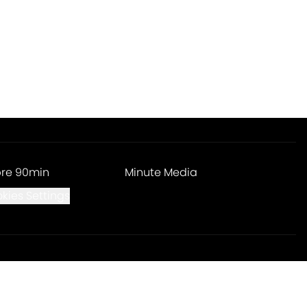
re 90min
Minute Media
kies Settings