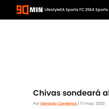
Lifestyle
EA Sports FC 25
EA Sports
Skip to main content
Chivas sondeará al
Por
Gerardo Cardenas
|
17 may. 2023