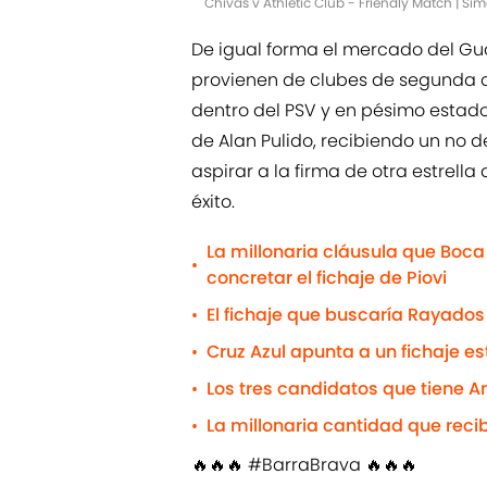
Chivas v Athletic Club - Friendly Match | S
De igual forma el mercado del Gua
provienen de clubes de segunda div
dentro del PSV y en pésimo estado
de Alan Pulido, recibiendo un no de
aspirar a la firma de otra estrell
éxito.
La millonaria cláusula que Boca
•
concretar el fichaje de Piovi
El fichaje que buscaría Rayados
•
Cruz Azul apunta a un fichaje e
•
Los tres candidatos que tiene 
•
La millonaria cantidad que reci
•
🔥🔥🔥
#BarraBrava
🔥🔥🔥