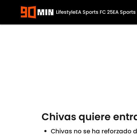
Lifestyle
EA Sports FC 25
EA Sports
Skip to main content
Chivas quiere entr
Chivas no se ha reforzado 