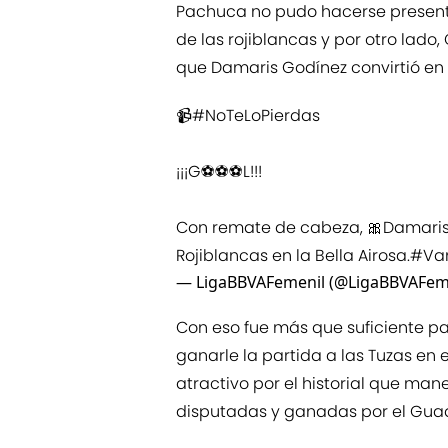
Pachuca no pudo hacerse presente
de las rojiblancas y por otro lado
que Damaris Godínez convirtió en e
📹
#NoTeLoPierdas
¡¡¡G⚽⚽⚽L!!!
Con remate de cabeza, 🎀Damaris 
Rojiblancas en la Bella Airosa.
#Vam
— LigaBBVAFemenil (@LigaBBVAFem
Con eso fue más que suficiente pa
ganarle la partida a las Tuzas en 
atractivo por el historial que man
disputadas y ganadas por el Guad