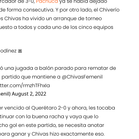
rcador de 3-0,
Pachuca
ya se había dejado
e forma consecutiva. Y por otro lado, el Chiverío
es Chivas ha vivido un arranque de torneo
esto a todos y cada uno de los cinco equipos
odínez 🎀
hó una jugada a balón parado para rematar de
el partido que mantiene a
@ChivasFemenil
itter.com/rmzhTFhxIa
enil)
August 2, 2022
er vencido al Querétaro 2-0 y ahora, les tocaba
ntinuar con la buena racha y vaya que lo
ho gol en este partido, se necesita anotar
para ganar y Chivas hizo exactamente eso.