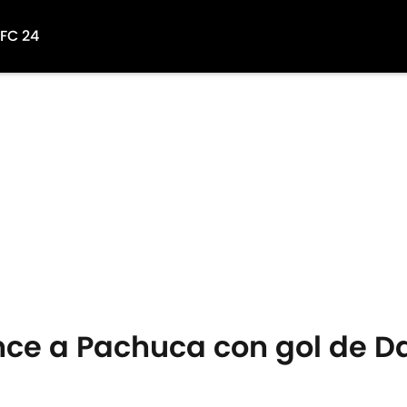
 FC 24
nce a Pachuca con gol de D