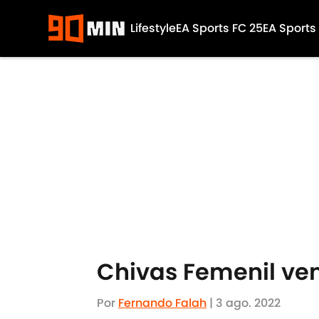
Lifestyle
EA Sports FC 25
EA Sports
Skip to main content
Chivas Femenil ve
Por
Fernando Falah
|
3 ago. 2022