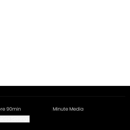
re 90min
Minute Media
kies Settings