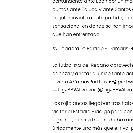
contundente ante León por un ma
puntos ante Toluca y ante Santos d
llegaba invicta a este partido, pu
sensacional en donde se han impu
que han enfrentado.
#JugadoraDelPartido
- Damaris G
La futbolista del Rebaño aprovec
cabeza y anotar el único tanto d
invicto.
#VamosPorEllas
👊🏼
pic.tw
— LigaBBVAFemenil (@LigaBBVAFem
Las rojiblancas llegaban tras hab
visitar el Estadio Hidalgo para co
lograron, pues si bien no hubo muc
únicamente uno más que el rival 