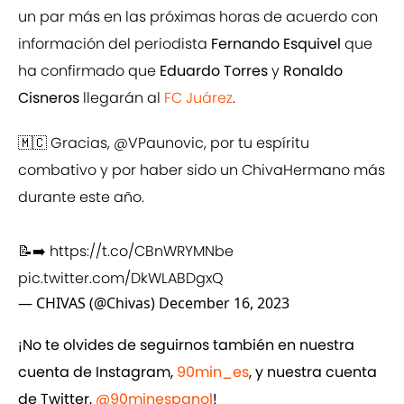
un par más en las próximas horas de acuerdo con
información del periodista
Fernando Esquivel
que
ha confirmado que
Eduardo Torres
y
Ronaldo
Cisneros
llegarán al
FC Juárez
.
🇲🇨 Gracias,
@VPaunovic
, por tu espíritu
combativo y por haber sido un ChivaHermano más
durante este año.
📝➡️
https://t.co/CBnWRYMNbe
pic.twitter.com/DkWLABDgxQ
— CHIVAS (@Chivas)
December 16, 2023
¡No te olvides de seguirnos también en nuestra
cuenta de Instagram,
90min_es
, y nuestra cuenta
de Twitter,
@90minespanol
!