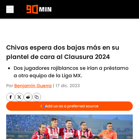
Skip to main content
Chivas espera dos bajas más en su
plantel de cara al Clausura 2024
Dos jugadores rojiblancos se irían a préstamo
a otro equipo de la Liga MX.
Por
Benjamín Guerra
|
17 dic. 2023
Add us as a preferred source