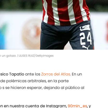
 un golazo. | ULISES RUIZ/GettyImages
ásico Tapatío
ante los
Zorros del Atlas
. En un
de polémicas arbitrales, en la parte
 se hicieron esperar, dejando al público al
ién en nuestra cuenta de Instagram,
90min_es
, y