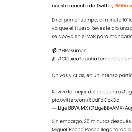
nuestra cuenta de Twitter,
@90min
En el primer tiempo, al minuto 10
ya que el 'Hueso' Reyes le dio una 
se apoyó en el VAR para mandarlo
📹
#ElResumen
¡El
#ClásicoTapatío
terminó en em
Chivas y Atlas, en un intenso parti
Revive lo mejor del encuentro:
#Li
pic.twitter.com/6UdFaGcxQd
— Liga BBVA MX (@LigaBBVAMX)
Aug
Sin embargo, 25 minutos después, 
Miguel 'Pocho' Ponce llegó tarde a