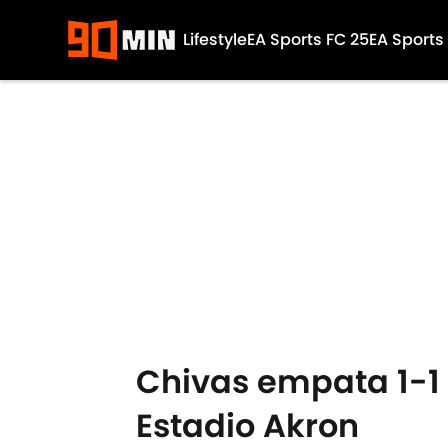
Lifestyle
EA Sports FC 25
EA Sports
Skip to main content
Chivas empata 1-1 a
Estadio Akron