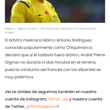
Belgium v Algeria: Group H - 2014 FIFA World Cup Brazil | Paul Gilham/Getty
Images
El árbitro mexicano Marco Antonio Rodríguez,
conocido popularmente como 'Chiquimarco',
declaró que si él todavía fuera árbitro, André-Pierre
Gignac no duraría ni dos minutos en el terreno,
pues la conducta del francés con los silbantes es
muy polémica.
¡No te olvides de seguirnos también en nuestra
cuenta de Instagram,
90min_es
, y nuestra cuenta
de Twitter,
@90minespanol
!