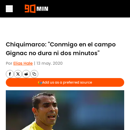
Skip to main content
Chiquimarco: "Conmigo en el campo
Gignac no dura ni dos minutos"
Por
Elias Hale
|
13 may. 2020
Add us as a preferred source