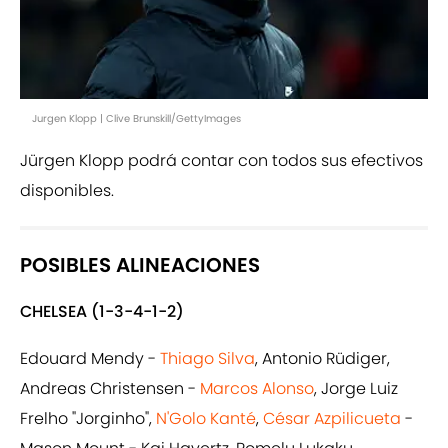
Jurgen Klopp | Clive Brunskill/GettyImages
Jürgen Klopp podrá contar con todos sus efectivos
disponibles.
POSIBLES ALINEACIONES
CHELSEA (1-3-4-1-2)
Edouard Mendy -
Thiago Silva
, Antonio Rüdiger,
Andreas Christensen -
Marcos Alonso
, Jorge Luiz
Frelho "Jorginho",
N'Golo Kanté
,
César Azpilicueta
-