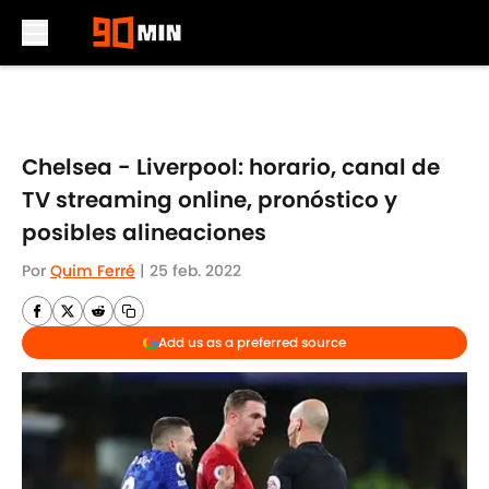
Skip to main content
Chelsea - Liverpool: horario, canal de
TV streaming online, pronóstico y
posibles alineaciones
Por
Quim Ferré
|
25 feb. 2022
Add us as a preferred source