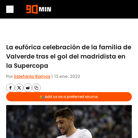
Skip to main content
La eufórica celebración de la familia de
Valverde tras el gol del madridista en
la Supercopa
Por
Estefanía Ramos
|
13 ene. 2022
Add us as a preferred source