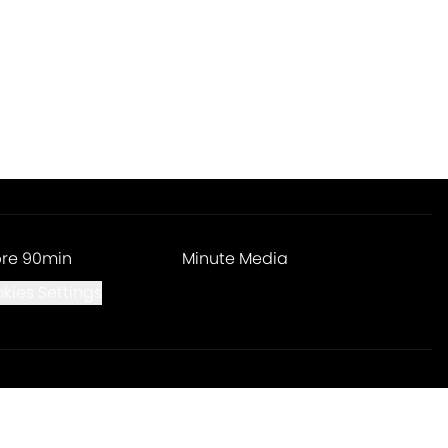
re 90min
Minute Media
kies Settings