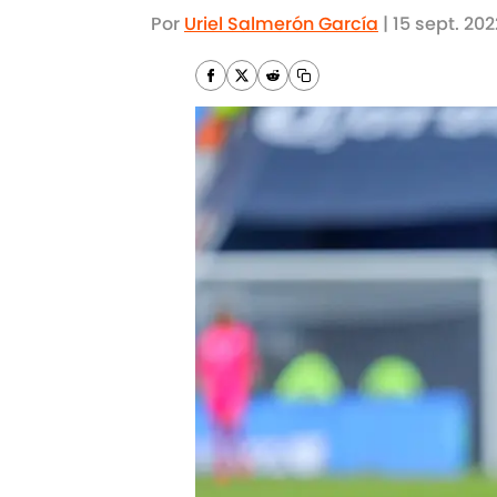
Por
Uriel Salmerón García
|
15 sept. 202