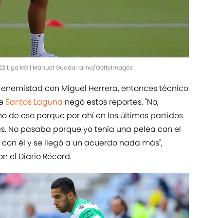
022 Liga MX | Manuel Guadarrama/GettyImages
 enemistad con Miguel Herrera, entonces técnico
de
Santos Laguna
negó estos reportes. "No,
o de eso porque por ahí en los últimos partidos
as. No pasaba porque yo tenía una pelea con el
lé con él y se llegó a un acuerdo nada más",
n el Diario Récord.