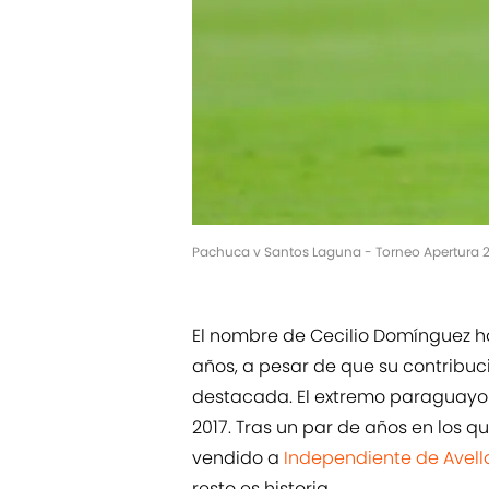
Pachuca v Santos Laguna - Torneo Apertura 2
El nombre de Cecilio Domínguez h
años, a pesar de que su contribu
destacada. El extremo paraguayo 
2017. Tras un par de años en los q
vendido a
Independiente de Avel
resto es historia.