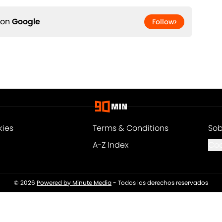
 on
Google
Follow
kies
Terms & Conditions
Sob
A-Z Index
Coo
© 2026
Powered by Minute Media
-
Todos los derechos reservados