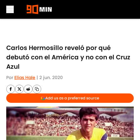
Skip to main content
Carlos Hermosillo reveló por qué
debutó con el América y no con el Cruz
Azul
Por
Elias Hale
|
2 jun. 2020
Add us as a preferred source