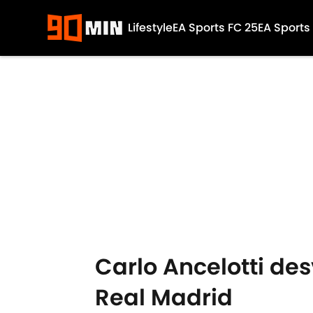
Lifestyle
EA Sports FC 25
EA Sports
Skip to main content
Carlo Ancelotti de
Real Madrid