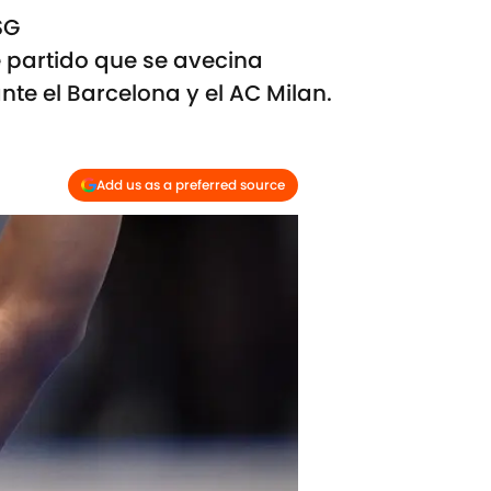
SG
e partido que se avecina
te el Barcelona y el AC Milan.
Add us as a preferred source