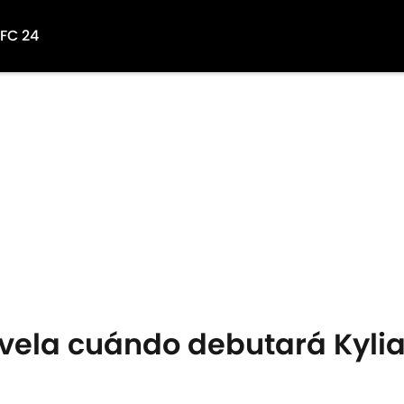
 FC 24
svela cuándo debutará Kyli