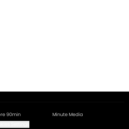
re 90min
Minute Media
kies Settings