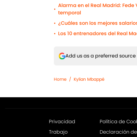
Alarma en el Real Madrid: Fede 
•
temporal
¿Cuáles son los mejores salario
•
Los 10 entrenadores del Real Mad
•
Add us as a preferred source
Home
/
Kylian Mbappé
Privacidad
Política de Coo
Trabajo
Declaración de