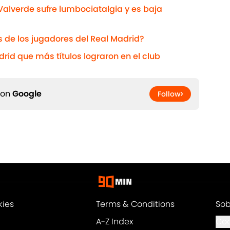
Valverde sufre lumbociatalgia y es baja
s de los jugadores del Real Madrid?
rid que más títulos lograron en el club
 on
Google
Follow
kies
Terms & Conditions
Sob
A-Z Index
Coo