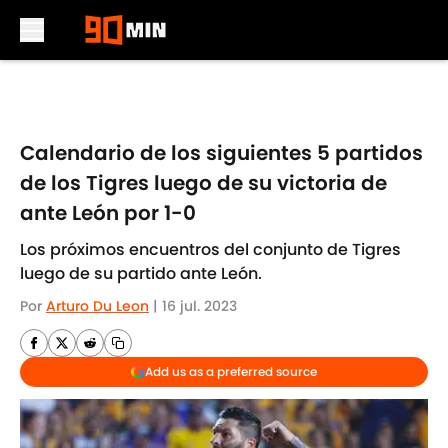
Skip to main content
Calendario de los siguientes 5 partidos
de los Tigres luego de su victoria de
ante León por 1-0
Los próximos encuentros del conjunto de Tigres
luego de su partido ante León.
Por
Arturo Du Leon
|
16 jul. 2023
Add us as a preferred source