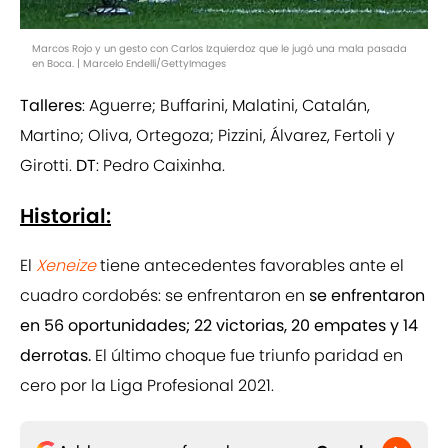
Marcos Rojo y un gesto con Carlos Izquierdoz que le jugó una mala pasada
en Boca. | Marcelo Endelli/GettyImages
Talleres
: Aguerre; Buffarini, Malatini, Catalán,
Martino; Oliva, Ortegoza; Pizzini, Álvarez, Fertoli y
Girotti.
DT
: Pedro Caixinha.
Historial:
El
Xeneize
tiene antecedentes favorables ante el
cuadro cordobés: se enfrentaron en
se enfrentaron
en 56 oportunidades; 22 victorias, 20 empates y 14
derrotas.
El último choque fue triunfo paridad en
cero por la Liga Profesional 2021.