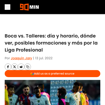
Skip to main content
Boca vs. Talleres: día y horario, dónde
ver, posibles formaciones y más por la
Liga Profesional
Por
Joaquín Jary
|
13 jul. 2022
Add us as a preferred source