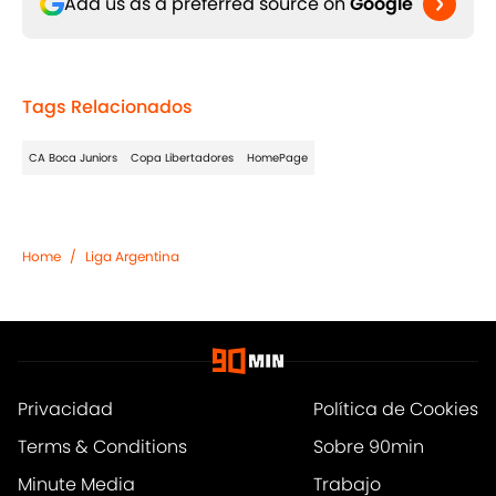
Add us as a preferred source on
Google
Tags Relacionados
CA Boca Juniors
Copa Libertadores
HomePage
Home
/
Liga Argentina
Privacidad
Política de Cookies
Terms & Conditions
Sobre 90min
Minute Media
Trabajo