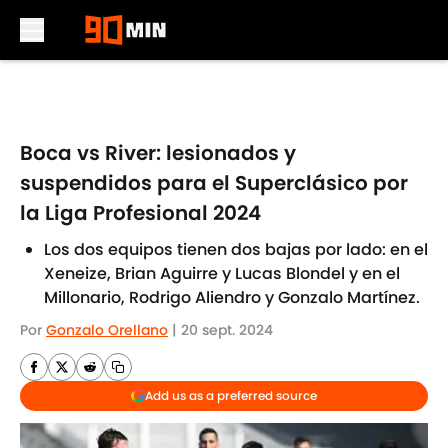
Skip to main content
Boca vs River: lesionados y
suspendidos para el Superclásico por
la Liga Profesional 2024
Los dos equipos tienen dos bajas por lado: en el
Xeneize, Brian Aguirre y Lucas Blondel y en el
Millonario, Rodrigo Aliendro y Gonzalo Martínez.
Por
Gonzalo Orellano
|
20 sept. 2024
Add us as a preferred source