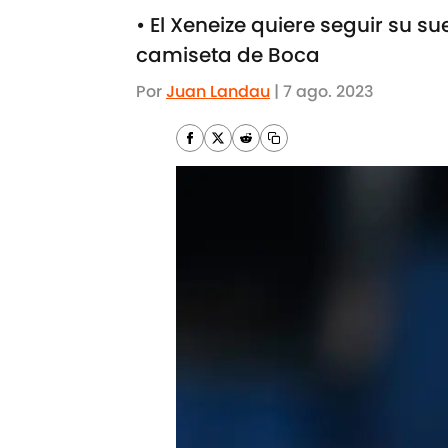
• El Xeneize quiere seguir su s
camiseta de Boca
Por
Juan Landau
|
7 ago. 2023