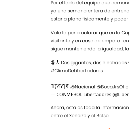
Por el lado del equipo que comand
ya una semana entera de entrenam
estar a plano físicamente y pode
Vale la pena aclarar que en la Co
visitante y en caso de empatar en l
sigue manteniendo la igualdad, la 
🤩🔝 Dos gigantes, dos hinchadas y,
#ClimaDeLibertadores
.
🇺🇾🇦🇷
@Nacional
@BocaJrsOfici
— CONMEBOL Libertadores (@Liber
Ahora, esta es toda la informació
entre el Xeneize y el Bolso: