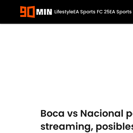
Lifestyle
EA Sports FC 25
EA Sports
Skip to main content
Boca vs Nacional po
streaming, posible