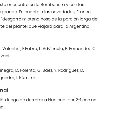
 este encuentro en la Bombonera y con las
la grande. En cuanto a las novedades, Franco
n "desgarro miotendinoso de la porción larga del
te del plantel que viajará para la Argentina.
N. Valentini, F.Fabra, L. Advíncula, P. Fernández, C.
avani.
negra, D. Polenta, G. Baéz, Y. Rodríguez, D.
agúndez, I. Rámirez.
onal
ión luego de derrotar a Nacional por 2-1 con un
ni.