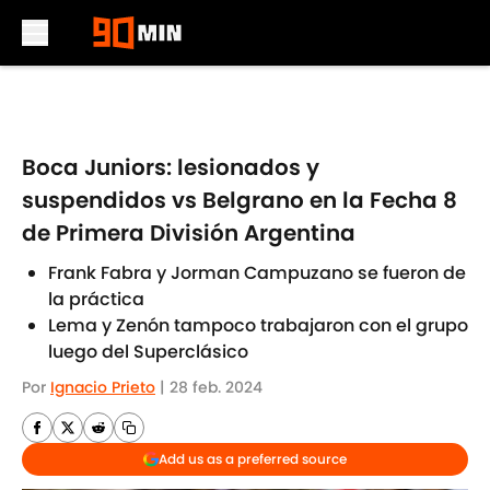
Skip to main content
Boca Juniors: lesionados y
suspendidos vs Belgrano en la Fecha 8
de Primera División Argentina
Frank Fabra y Jorman Campuzano se fueron de
la práctica
Lema y Zenón tampoco trabajaron con el grupo
luego del Superclásico
Por
Ignacio Prieto
|
28 feb. 2024
Add us as a preferred source