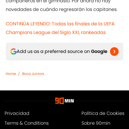
compañeros en el gimnasio. Por ahora no hay
novedades de cuándo regresarán los capitanes.
CONTINÚA LEYENDO: Todas las finales de la UEFA
Champions League del Siglo XXI, rankeadas
Add us as a preferred source on
Google
Home
/
Boca Juniors
Privacidad
Política de Cookies
Terms & Conditions
Sobre 90min