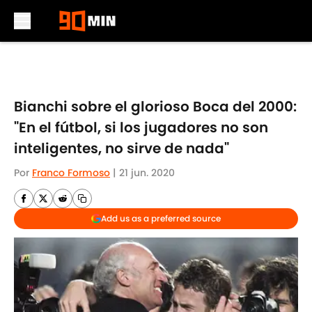
Skip to main content
Bianchi sobre el glorioso Boca del 2000:
"En el fútbol, si los jugadores no son
inteligentes, no sirve de nada"
Por
Franco Formoso
|
21 jun. 2020
Add us as a preferred source