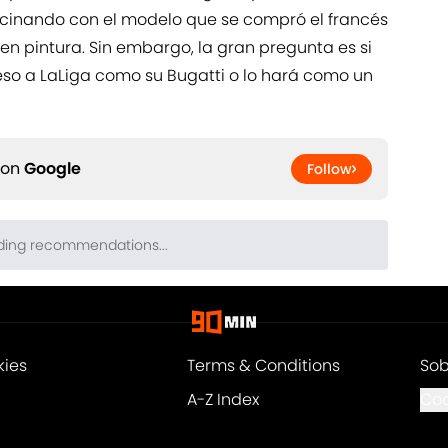
cinando con el modelo que se compró el francés
n pintura. Sin embargo, la gran pregunta es si
so a LaLiga como su Bugatti o lo hará como un
 on
Google
Follow
kies
Terms & Conditions
Sob
A-Z Index
Coo
© 2026
Powered by Minute Media
-
Todos los derechos reservados