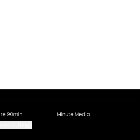
re 90min
Minute Media
kies Settings