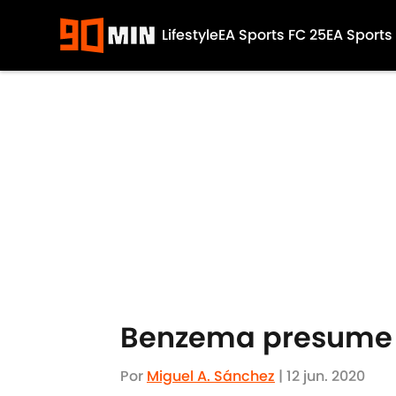
Lifestyle
EA Sports FC 25
EA Sports
Skip to main content
Benzema presume d
Por
Miguel A. Sánchez
|
12 jun. 2020