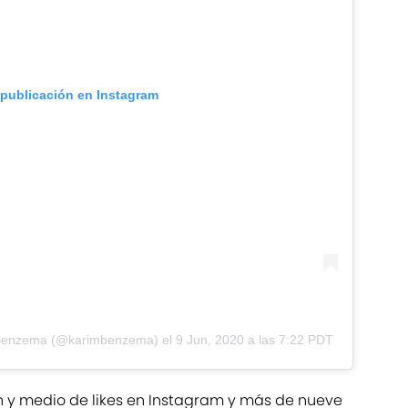
 publicación en Instagram
Benzema
(@karimbenzema) el
9 Jun, 2020 a las 7:22 PDT
n y medio de likes en Instagram y más de nueve