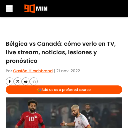
Skip to main content
Bélgica vs Canadá: cómo verlo en TV,
live stream, noticias, lesiones y
pronóstico
Por
Gastón Hirschbrand
|
21 nov. 2022
Add us as a preferred source