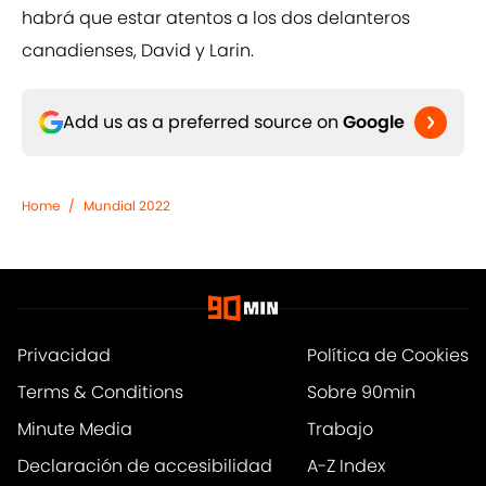
habrá que estar atentos a los dos delanteros
canadienses, David y Larin.
Add us as a preferred source on
Google
Home
/
Mundial 2022
Privacidad
Política de Cookies
Terms & Conditions
Sobre 90min
Minute Media
Trabajo
Declaración de accesibilidad
A-Z Index