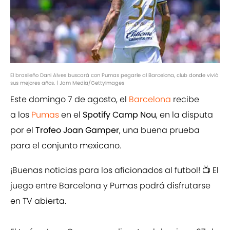
El brasileño Dani Alves buscará con Pumas pegarle al Barcelona, club donde vivió
sus mejores años. | Jam Media/GettyImages
Este domingo 7 de agosto, el
Barcelona
recibe
a los
Pumas
en el
Spotify Camp Nou
, en la disputa
por el
Trofeo Joan Gamper
, una buena prueba
para el conjunto mexicano.
¡Buenas noticias para los aficionados al futbol! 📺 El
juego entre Barcelona y Pumas podrá disfrutarse
en TV abierta.