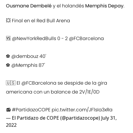
Ousmane Dembelé
y el holandés
Memphis Depay
.
💥 Final en el Red Bull Arena
🆚
@NewYorkRedBulls
0 - 2
@FCBarcelona
⚽️
@dembouz
40'
⚽️
@Memphis
87'
🇺🇸 El
@FCBarcelona
se despide de la gira
americana con un balance de 2V/1E/0D
📻
#PartidazoCOPE
pic.twitter.com/JF1sIa3xRa
— El Partidazo de COPE (@partidazocope)
July 31,
2022