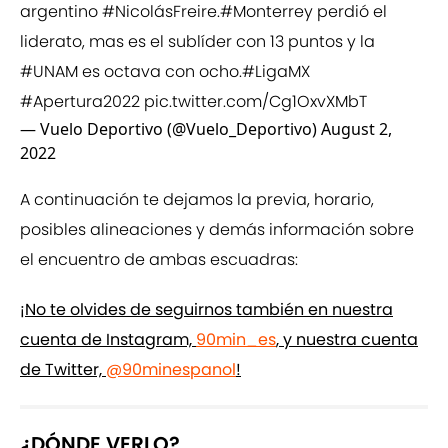
argentino
#NicolásFreire
.
#Monterrey
perdió el
liderato, mas es el sublíder con 13 puntos y la
#UNAM
es octava con ocho.
#LigaMX
#Apertura2022
pic.twitter.com/Cg1OxvXMbT
— Vuelo Deportivo (@Vuelo_Deportivo)
August 2,
2022
A continuación te dejamos la previa, horario,
posibles alineaciones y demás información sobre
el encuentro de ambas escuadras:
¡No te olvides de seguirnos también en nuestra
cuenta de Instagram,
90min_es
, y nuestra cuenta
de Twitter,
@90minespanol
!
¿DÓNDE VERLO?