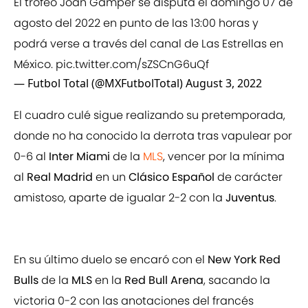
El trofeo Joan Gamper se disputa el domingo 07 de
agosto del 2022 en punto de las 13:00 horas y
podrá verse a través del canal de Las Estrellas en
México.
pic.twitter.com/sZSCnG6uQf
— Futbol Total (@MXFutbolTotal)
August 3, 2022
El cuadro culé sigue realizando su pretemporada,
donde no ha conocido la derrota tras vapulear por
0-6 al
Inter Miami
de la
MLS
, vencer por la mínima
al
Real Madrid
en un
Clásico Español
de carácter
amistoso, aparte de igualar 2-2 con la
Juventus
.
En su último duelo se encaró con el
New York Red
Bulls
de la
MLS
en la
Red Bull Arena
, sacando la
victoria 0-2 con las anotaciones del francés